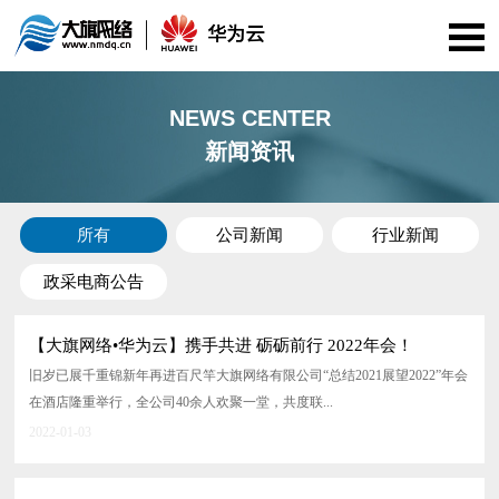
首页
NEWS CENTER
新闻资讯
公司介绍
资质证书
所有
公司新闻
行业新闻
政采电商公告
服务项目
【大旗网络•华为云】携手共进 砺砺前行 2022年会！
华为云
旧岁已展千重锦新年再进百尺竿大旗网络有限公司“总结2021展望2022”年会
在酒店隆重举行，全公司40余人欢聚一堂，共度联...
政采电商
2022-01-03
案例展示