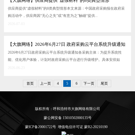
【大旗网络】供应商提供“虚假材料”的8类典型情形
供应商提供“虚假材料”的8类典型情形本文来源：中国政府采购报在政府采
购活动中，供应商因“无心之失”或“有意为之”触碰“提供...
2026-07-03
【大旗网络】2026年6月27日 政府采购云平台系统升级通知
2026年6月27日政府采购云平台系统升级通知各采购主体：为提升系统性
能、优化用户体验，计划对政府采购云平台进行升级维护。具体安排如
下。一、计划升...
2026-06-23
首页
上一页
4
5
6
下一页
尾页
版权所有：呼和浩特市大旗网络有限公司
蒙公网安备 15010502000135号
蒙ICP备20001722号
增值电信许可证 蒙B2-20210190