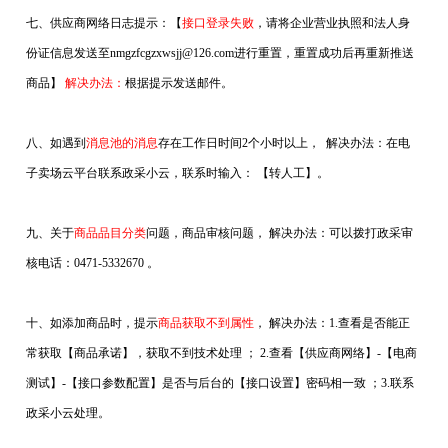
七、供应商网络日志提示：【
接口登录失败
，请将企业营业执照和法人身
份证信息发送至nmgzfcgzxwsjj@126.com进行重置，重置成功后再重新推送
商品】
解决办法：
根据提示发送邮件。
八、如遇到
消息池的消息
存在工作日时间2个小时以上，
解决办法：
在电
子卖场云平台联系政采小云，联系时输入： 【转人工】。
九、关于
商品品目分类
问题，商品审核问题，
解决办法：
可以拨打政采
审
核电话：0471-5332670 。
十、如添加商品时，提示
商品获取不到属性
，
解决办法：
1.查看是否能正
常获取【商品承诺】，获取不到技术处理 ； 2.查看【供应商网络】-【电商
测试】-【接口参数配置】是否与后台的【接口设置】密码相一致 ；3.联系
政采小云处理。