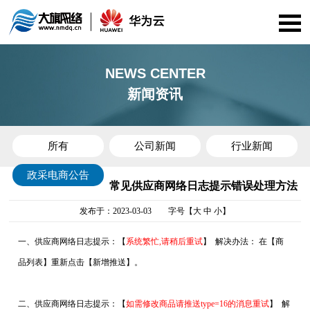
首页
NEWS CENTER
新闻资讯
公司介绍
资质证书
所有
公司新闻
行业新闻
政采电商公告
服务项目
常见供应商网络日志提示错误处理方法
发布于：2023-03-03 字号【
大
中
小
】
华为云
一、供应商网络日志提示：【
系统繁忙,请稍后重试
】
解决办法：
在【商
政采电商
品列表】重新点击【新增推送】。
案例展示
二、供应商网络日志提示：【
如需修改商品请推送type=16的消息重试
】
解