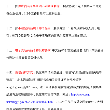
十一、如
供应商名录里查询不到企业名称，
解决办法：
电子卖场云平台完
善企业信息，1-2个工作日后可以查到企业。
十二、
如
不确定商品属于哪个品目，
解决办法：
1.咨询政采审核人员，电
话：0471-5332670 2.在电子卖场查询其他供应商已上架的商品。
十三、
电子卖场商品名称发布要求:
中文品牌名/英文品牌名+型号+末级品目
+规格+主要参数等关键信息。
十四、
新增品牌方式：
供应商申请添加品牌，需填写“新增品牌品目关联申
请表”，提供品牌商标注册证书或相关资质证明文件发送至
nmgzfcgzxwsjj@126.com。注：申请表在内蒙古自治区政采商城电子卖场商
品发布及管理规范中，供应商可自行下载，网址：
http://www.ccgp-
neimenggu.gov.cn/2021/05/104652.html
，2-3个工作日政采会回复邮件，收到
邮件后需在群里告诉技术人员，更新品牌库。