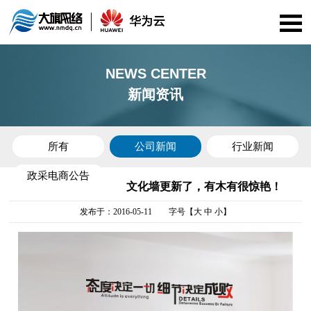
首页
NEWS CENTER
新闻资讯
公司介绍
资质证书
所有
公司新闻
行业新闻
政采电商公告
服务项目
文化墙更新了，有木有很惊艳！
发布于：2016-05-11 字号【
大
中
小
】
华为云
政采电商
案例展示