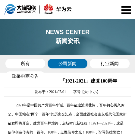
首页
NEWS CENTER
新闻资讯
公司介绍
资质证书
所有
公司新闻
行业新闻
政采电商公告
服务项目
「1921-2021」建党100周年
发布于：2021-07-01 字号【
大
中
小
】
华为云
2021年是中国共产党百年华诞。百年征途波澜壮阔，百年初心历久弥
政采电商
坚。中国站在“两个一百年”的历史交汇点，全面建设社会主义现代化国家新
征程即将开启。建党百年辉煌路，启航时代新征程！1921—2021年，这是
案例展示
信仰创造传奇的一百年。100年，点燃信仰之光！100年，谱写英雄赞歌！