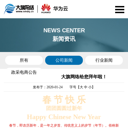
首页
NEWS CENTER
新闻资讯
公司介绍
资质证书
所有
公司新闻
行业新闻
政采电商公告
服务项目
大旗网络给您拜年啦！
发布于：2020-01-24 字号【
大
中
小
】
华为云
春 节 快 乐
政采电商
团团圆圆
过新年
Happy Chinese New Year
案例展示
春节，即农历新年，是一年之岁首、传统意义上的岁节（年节）。俗称新